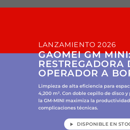
LANZAMIENTO 2026
GAOMEI GM MINI
RESTREGADORA 
OPERADOR A BO
Limpieza de alta eficiencia para espac
4,200 m². Con doble cepillo de disco y 
la GM-MINI maximiza la productividad
complicaciones técnicas.
DISPONIBLE EN STO