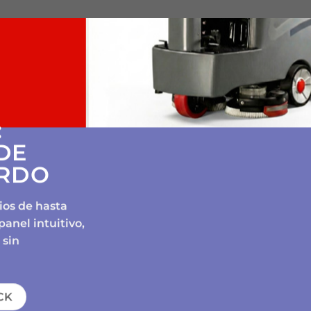
:
DE
RDO
ios de hasta
panel intuitivo,
 sin
CK