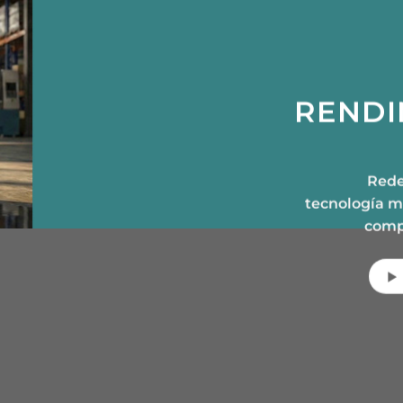
RENDI
Rede
tecnología m
comp