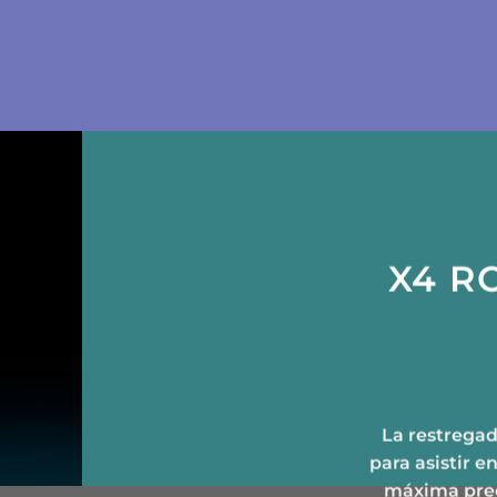
X4 R
La restregad
para asistir e
máxima prec