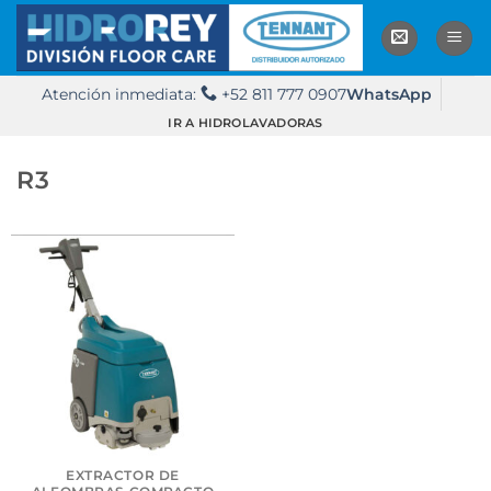
Saltar
al
contenido
Atención inmediata:
+52 811 777 0907
WhatsApp
IR A HIDROLAVADORAS
R3
EXTRACTOR DE